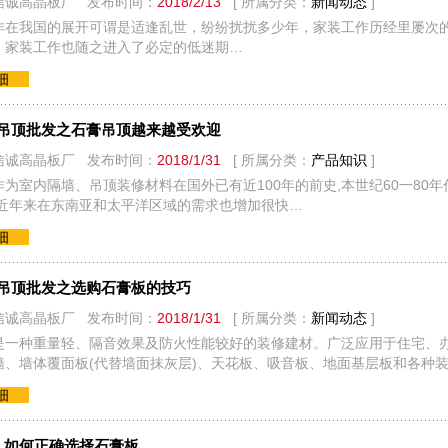
信诚高晶板厂 发布时间：
2018/2/13
[ 所属分类：
新闻动态
]
作在我国的展开可谓是适逢乱世，纷纷扰扰多少年，家装工作历经里屡次
，家装工作也随之进入了必定的低迷期…
细
吊顶批发之石膏吊顶越来越受欢迎
信诚高晶板厂 发布时间：
2018/1/31
[ 所属分类：
产品知识
]
作为室内隔墙、吊顶装修材料在国外已有近100年的前史,本世纪60一80
上,近年来在东南亚和太平洋区域的需求也增加很快…
细
吊顶批发之选购石膏板的技巧
信诚高晶板厂 发布时间：
2018/1/31
[ 所属分类：
新闻动态
]
是一种重量轻、隔音效果及防火性能较好的装修建材。广泛应用于住宅、
墙、墙体覆面板(代替墙面抹灰层)、天花板、吸音板、地面基层板和各种
细
_如何正确选择石膏板