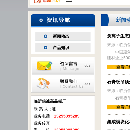
111
新闻
负离子生态
新闻动态
来源：临沂
产品知识
中国建
建材企业50
+ 查看详
石膏板吊顶
来源：临沂
石膏板
临沂信诚高晶板厂
+ 查看详
联 系 人：张
业务电话：
13255395289
集成模块化
业务传真：