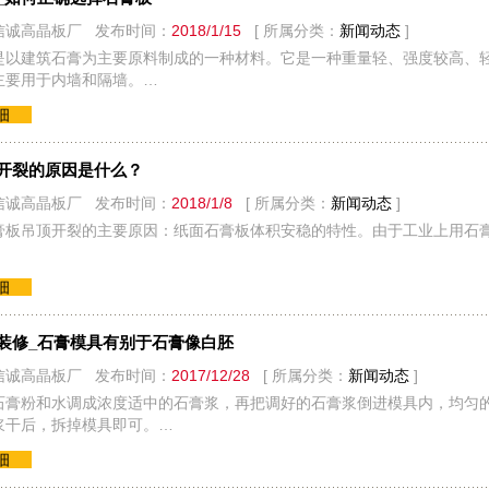
信诚高晶板厂 发布时间：
2018/1/15
[ 所属分类：
新闻动态
]
是以建筑石膏为主要原料制成的一种材料。它是一种重量轻、强度较高、
主要用于内墙和隔墙。…
细
开裂的原因是什么？
信诚高晶板厂 发布时间：
2018/1/8
[ 所属分类：
新闻动态
]
膏板吊顶开裂的主要原因：纸面石膏板体积安稳的特性。由于工业上用石
细
装修_石膏模具有别于石膏像白胚
信诚高晶板厂 发布时间：
2017/12/28
[ 所属分类：
新闻动态
]
石膏粉和水调成浓度适中的石膏浆，再把调好的石膏浆倒进模具内，均匀
浆干后，拆掉模具即可。…
细